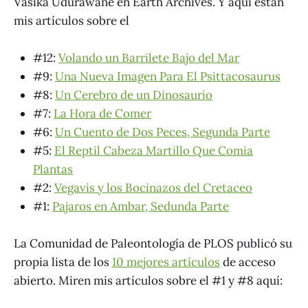
Vasika Udurawane en Earth Archives. Y aquí están
mis artículos sobre el
#12:
Volando un Barrilete Bajo del Mar
#9:
Una Nueva Imagen Para El Psittacosaurus
#8:
Un Cerebro de un Dinosaurio
#7:
La Hora de Comer
#6:
Un Cuento de Dos Peces, Segunda Parte
#5:
El Reptil Cabeza Martillo Que
Comia
Plantas
#2:
Vegavis y los Bocinazos del Cretaceo
#1:
Pajaros en Ambar, Sedunda Parte
La Comunidad de Paleontología de PLOS publicó su
propia lista de los
10 mejores artículos
de acceso
abierto. Miren mis artículos sobre el #1 y #8 aquí: