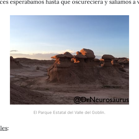
ces esperábamos hasta que oscureciera y salíamos a ve
El Parque Estatal del Valle del Goblin.
les
: