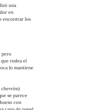
ilizó una
ador en
o encontrar los
, pero
 que rodea el
roca lo mantiene
o chevrón)
rque se parece
 hueso con
na capa de papel