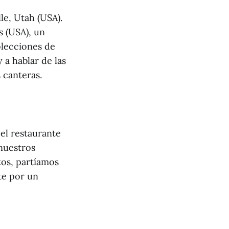
le, Utah (USA).
s (USA), un
olecciones de
 a hablar de las
 canteras.
el restaurante
nuestros
stos, partíamos
te por un