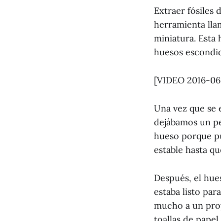
Extraer fósiles 
herramienta lla
miniatura. Esta
huesos escondido
[VIDEO 2016-0
Una vez que se 
dejábamos un pe
hueso porque pu
estable hasta qu
Después, el hue
estaba listo par
mucho a un proy
toallas de pape