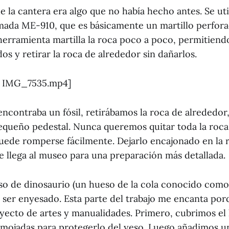
de la cantera era algo que no había hecho antes. Se ut
mada ME-910, que es básicamente un martillo perfor
 herramienta martilla la roca poco a poco, permitiend
s y retirar la roca de alrededor sin dañarlos.
6 IMG_7535.mp4]
encontraba un fósil, retirábamos la roca de alrededor
queño pedestal. Nunca queremos quitar toda la roca
ede romperse fácilmente. Dejarlo encajonado en la 
e llega al museo para una preparación más detallada.
so de dinosaurio (un hueso de la cola conocido com
a ser enyesado. Esta parte del trabajo me encanta po
ecto de artes y manualidades. Primero, cubrimos el
l mojadas para protegerlo del yeso. Luego añadimos u