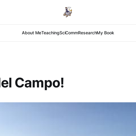
About Me
Teaching
SciComm
Research
My Book
del Campo!