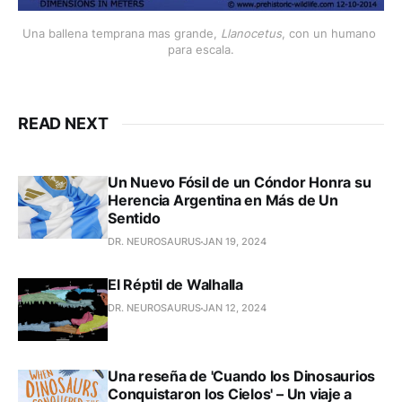
Una ballena temprana mas grande, 
Llanocetus
, con un humano 
para escala.
READ NEXT
Un Nuevo Fósil de un Cóndor Honra su
Herencia Argentina en Más de Un
Sentido
DR. NEUROSAURUS
JAN 19, 2024
El Réptil de Walhalla
DR. NEUROSAURUS
JAN 12, 2024
Una reseña de 'Cuando los Dinosaurios
Conquistaron los Cielos' – Un viaje a