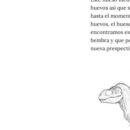
huevos así que 
hasta el moment
huevos, el hueso
encontramos est
hembra y que p
nueva prespectiv