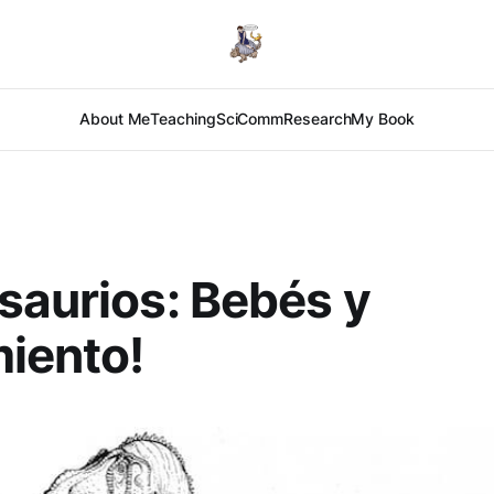
About Me
Teaching
SciComm
Research
My Book
saurios: Bebés y
iento!