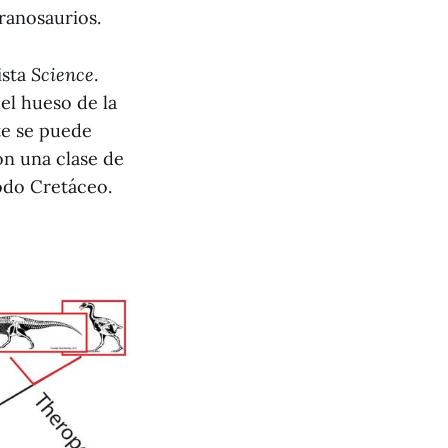
ranosaurios.
ista
Science
.
el hueso de la
te se puede
on una clase de
íodo Cretáceo.