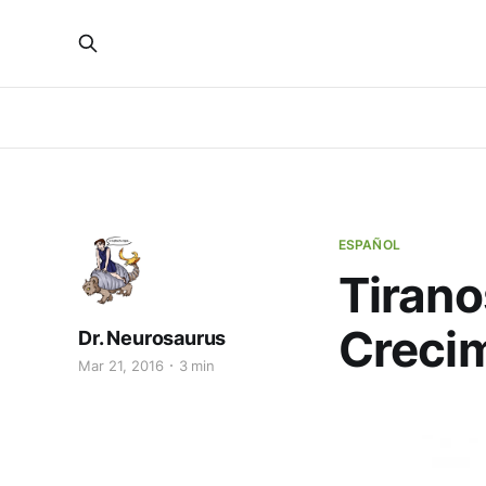
ESPAÑOL
Tirano
Crecim
Dr. Neurosaurus
Mar 21, 2016
3 min