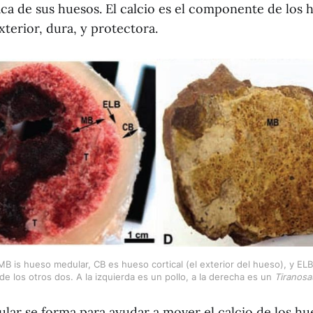
aca de sus huesos. El calcio es el componente de los
xterior, dura, y protectora.
. MB is hueso medular, CB es hueso cortical (el exterior del hueso), y EL
de los otros dos. A la izquierda es un pollo, a la derecha es un 
Tiranosa
lar se forma para ayudar a mover el calcio de los hue