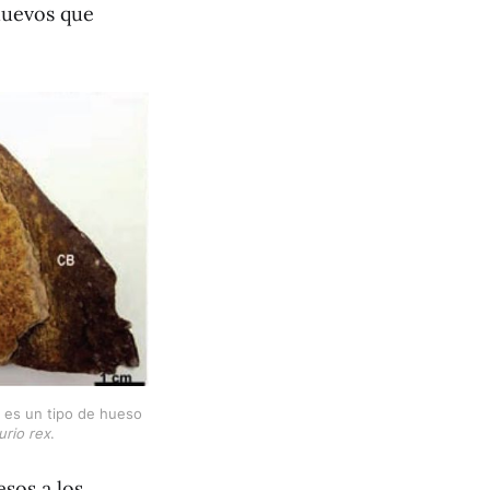
 huevos que
B es un tipo de hueso 
urio rex
.
sos a los