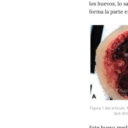
los huevos, lo s
forma la parte e
Figura 1 del artículo
que divi
Este hueso medu