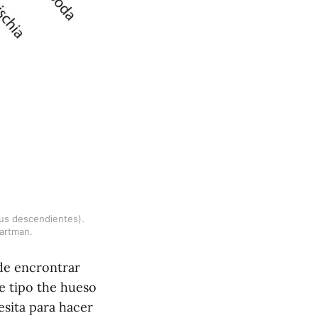
us descendientes). 
Hartman.
de encrontrar
e tipo the hueso
esita para hacer